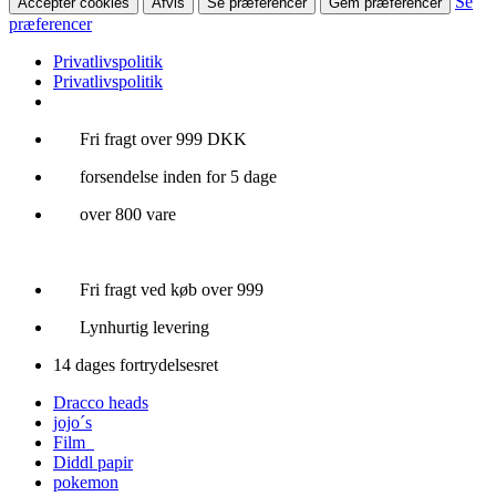
Se
Accepter cookies
Afvis
Se præferencer
Gem præferencer
præferencer
Privatlivspolitik
Privatlivspolitik
Videre
Fri fragt over 999 DKK
til
forsendelse inden for 5 dage
indhold
over 800 vare
Fri fragt ved køb over 999
Lynhurtig levering
14 dages fortrydelsesret
Dracco heads
jojo´s
Film
Diddl papir
pokemon