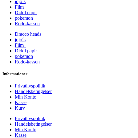
jojo´s
Film
Diddl papir
pokemon
Rode-kassen
Dracco heads
jojo´s
Film
Diddl papir
pokemon
Rode-kassen
Informationer
Privatlivspolitik
Handelsbetingelser
Min Konto
Kasse
Kurv
Privatlivspolitik
Handelsbetingelser
Min Konto
Kasse