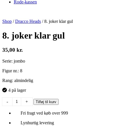
Rode-kassen
Shop
/
Dracco Heads
/
8. joker klar gul
8. joker klar gul
35,00
kr.
Serie: jombo
Figur nr.: 8
Rang: almindelig
4 på lager
8.
-
+
Tilføj til kurv
joker
klar
Fri fragt ved køb over 999
gul
antal
Lynhurtig levering