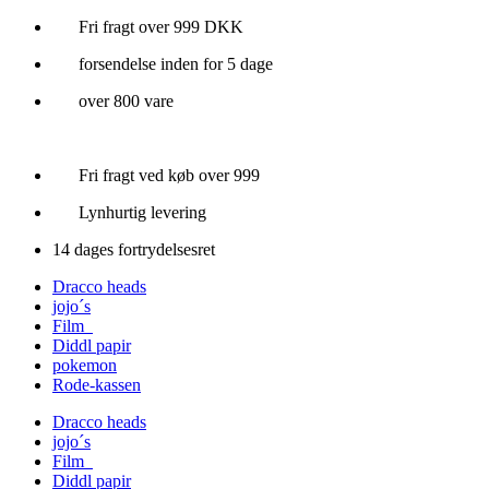
Videre
Fri fragt over 999 DKK
til
forsendelse inden for 5 dage
indhold
over 800 vare
Fri fragt ved køb over 999
Lynhurtig levering
14 dages fortrydelsesret
Dracco heads
jojo´s
Film
Diddl papir
pokemon
Rode-kassen
Dracco heads
jojo´s
Film
Diddl papir