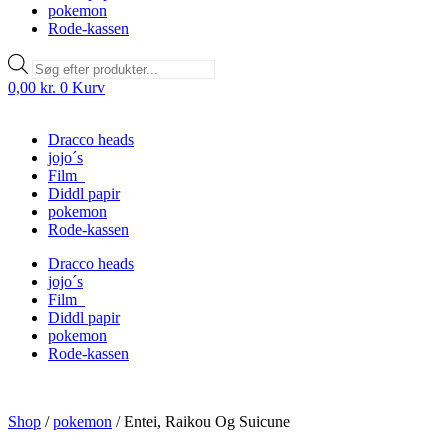
pokemon
Rode-kassen
Products
search
0,00
kr.
0
Kurv
Dracco heads
jojo´s
Film
Diddl papir
pokemon
Rode-kassen
Dracco heads
jojo´s
Film
Diddl papir
pokemon
Rode-kassen
Shop
/
pokemon
/
Entei, Raikou Og Suicune