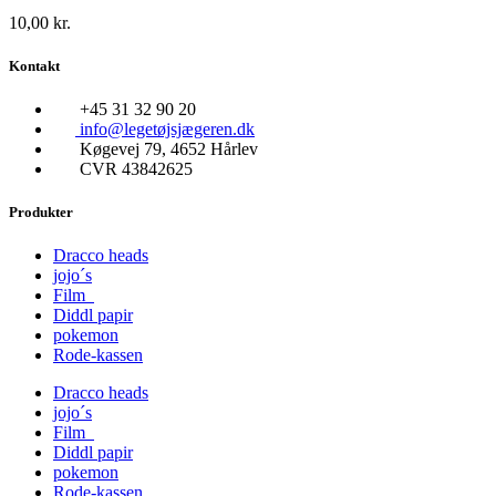
10,00
kr.
Kontakt
+45 31 32 90 20
info@legetøjsjægeren.dk
Køgevej 79, 4652 Hårlev
CVR 43842625
Produkter
Dracco heads
jojo´s
Film
Diddl papir
pokemon
Rode-kassen
Dracco heads
jojo´s
Film
Diddl papir
pokemon
Rode-kassen