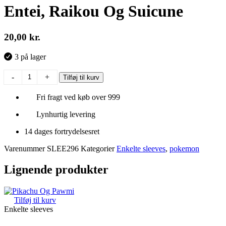
Entei, Raikou Og Suicune
20,00
kr.
3 på lager
Entei,
-
+
Tilføj til kurv
Raikou
Og
Fri fragt ved køb over 999
Suicune
antal
Lynhurtig levering
14 dages fortrydelsesret
Varenummer
SLEE296
Kategorier
Enkelte sleeves
,
pokemon
Lignende produkter
Tilføj til kurv
Enkelte sleeves