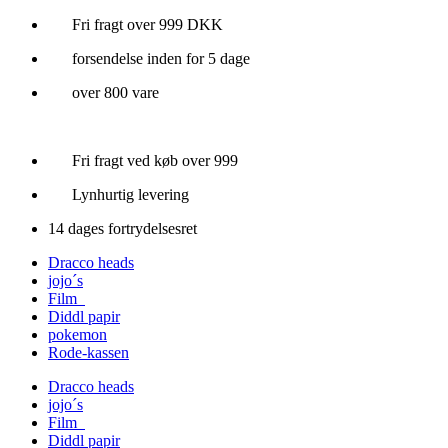
Videre
Fri fragt over 999 DKK
til
forsendelse inden for 5 dage
indhold
over 800 vare
Fri fragt ved køb over 999
Lynhurtig levering
14 dages fortrydelsesret
Dracco heads
jojo´s
Film
Diddl papir
pokemon
Rode-kassen
Dracco heads
jojo´s
Film
Diddl papir