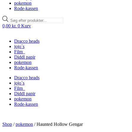
pokemon
Rode-kassen
Products
search
0,00
kr.
0
Kurv
Dracco heads
jojo´s
Film
Diddl papir
pokemon
Rode-kassen
Dracco heads
jojo´s
Film
Diddl papir
pokemon
Rode-kassen
Shop
/
pokemon
/
Haunted Hollow Gengar