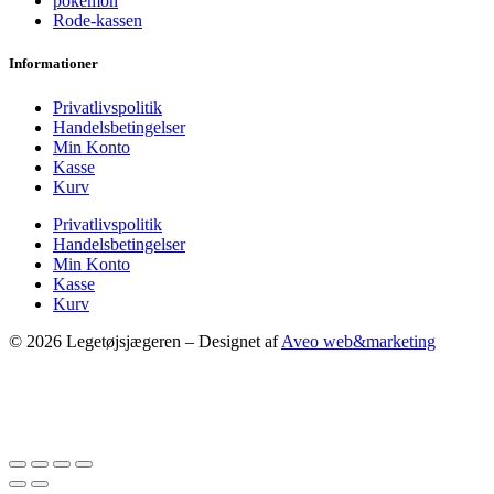
pokemon
Rode-kassen
Informationer
Privatlivspolitik
Handelsbetingelser
Min Konto
Kasse
Kurv
Privatlivspolitik
Handelsbetingelser
Min Konto
Kasse
Kurv
© 2026 Legetøjsjægeren – Designet af
Aveo web&marketing