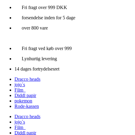
Videre
Fri fragt over 999 DKK
til
forsendelse inden for 5 dage
indhold
over 800 vare
Fri fragt ved køb over 999
Lynhurtig levering
14 dages fortrydelsesret
Dracco heads
jojo´s
Film
Diddl papir
pokemon
Rode-kassen
Dracco heads
jojo´s
Film
Diddl papir