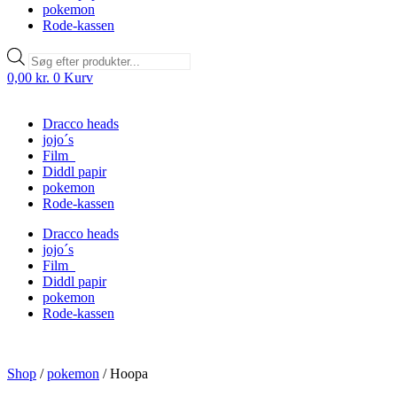
pokemon
Rode-kassen
Products
search
0,00
kr.
0
Kurv
Dracco heads
jojo´s
Film
Diddl papir
pokemon
Rode-kassen
Dracco heads
jojo´s
Film
Diddl papir
pokemon
Rode-kassen
Shop
/
pokemon
/
Hoopa