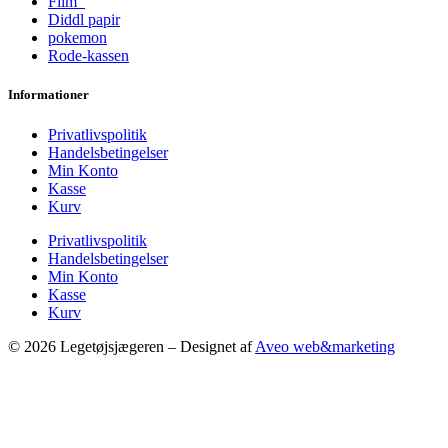
Film
Diddl papir
pokemon
Rode-kassen
Informationer
Privatlivspolitik
Handelsbetingelser
Min Konto
Kasse
Kurv
Privatlivspolitik
Handelsbetingelser
Min Konto
Kasse
Kurv
© 2026 Legetøjsjægeren – Designet af
Aveo web&marketing