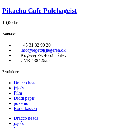
Pikachu Cafe Polchageist
10,00
kr.
Kontakt
+45 31 32 90 20
info@legetøjsjægeren.dk
Køgevej 79, 4652 Hårlev
CVR 43842625
Produkter
Dracco heads
jojo´s
Film
Diddl papir
pokemon
Rode-kassen
Dracco heads
jojo´s