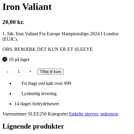
Iron Valiant
20,00
kr.
1. Stk. Iron Valiant Fra Europe Hampionships 2024 I London
(EUIC).
OBS. BEMÆRK DET KUN ER ET SLEEVE.
10 på lager
Iron
-
+
Tilføj til kurv
Valiant
antal
Fri fragt ved køb over 999
Lynhurtig levering
14 dages fortrydelsesret
Varenummer
SLEE250
Kategorier
Enkelte sleeves
,
pokemon
Lignende produkter