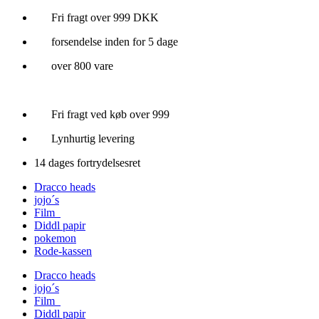
Videre
Fri fragt over 999 DKK
til
forsendelse inden for 5 dage
indhold
over 800 vare
Fri fragt ved køb over 999
Lynhurtig levering
14 dages fortrydelsesret
Dracco heads
jojo´s
Film
Diddl papir
pokemon
Rode-kassen
Dracco heads
jojo´s
Film
Diddl papir