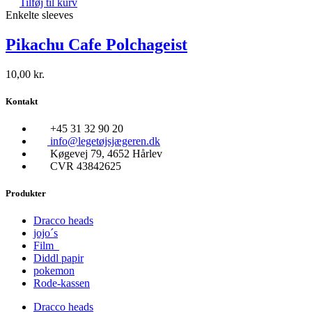
Tilføj til kurv
Enkelte sleeves
Pikachu Cafe Polchageist
10,00
kr.
Kontakt
+45 31 32 90 20
info@legetøjsjægeren.dk
Køgevej 79, 4652 Hårlev
CVR 43842625
Produkter
Dracco heads
jojo´s
Film
Diddl papir
pokemon
Rode-kassen
Dracco heads