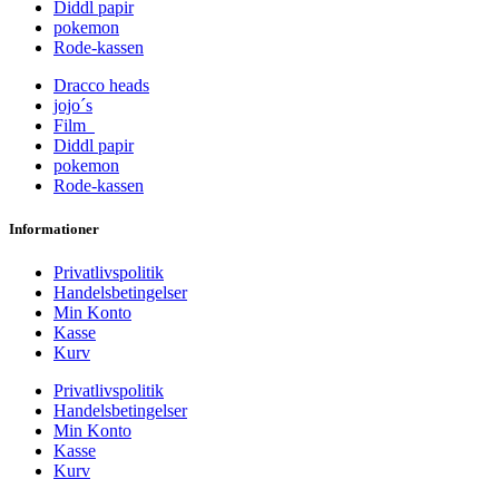
Diddl papir
pokemon
Rode-kassen
Dracco heads
jojo´s
Film
Diddl papir
pokemon
Rode-kassen
Informationer
Privatlivspolitik
Handelsbetingelser
Min Konto
Kasse
Kurv
Privatlivspolitik
Handelsbetingelser
Min Konto
Kasse
Kurv