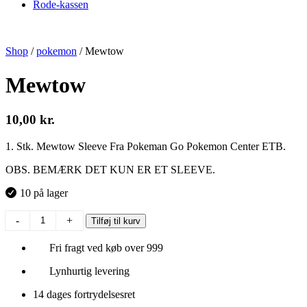
Rode-kassen
Shop
/
pokemon
/
Mewtow
Mewtow
10,00
kr.
1. Stk. Mewtow Sleeve Fra Pokeman Go Pokemon Center ETB.
OBS. BEMÆRK DET KUN ER ET SLEEVE.
10 på lager
Mewtow
-
+
Tilføj til kurv
antal
Fri fragt ved køb over 999
Lynhurtig levering
14 dages fortrydelsesret