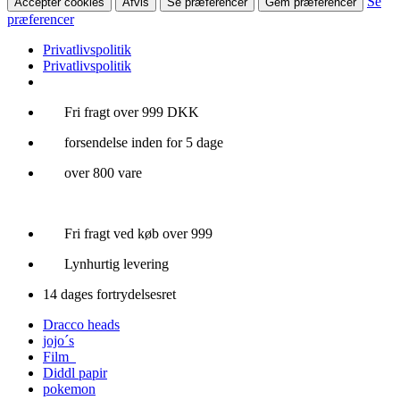
Se
Accepter cookies
Afvis
Se præferencer
Gem præferencer
præferencer
Privatlivspolitik
Privatlivspolitik
Videre
Fri fragt over 999 DKK
til
forsendelse inden for 5 dage
indhold
over 800 vare
Fri fragt ved køb over 999
Lynhurtig levering
14 dages fortrydelsesret
Dracco heads
jojo´s
Film
Diddl papir
pokemon