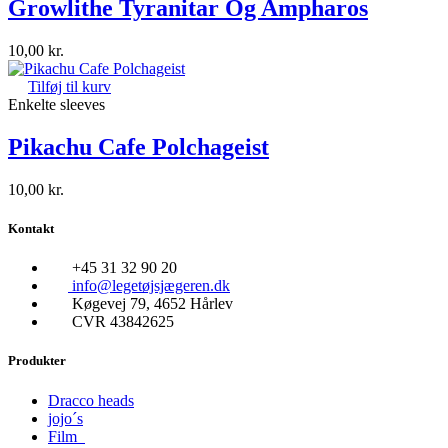
Growlithe Tyranitar Og Ampharos
10,00
kr.
Tilføj til kurv
Enkelte sleeves
Pikachu Cafe Polchageist
10,00
kr.
Kontakt
+45 31 32 90 20
info@legetøjsjægeren.dk
Køgevej 79, 4652 Hårlev
CVR 43842625
Produkter
Dracco heads
jojo´s
Film