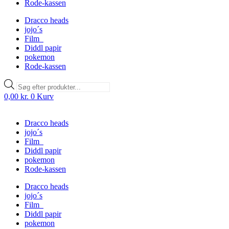
Rode-kassen
Dracco heads
jojo´s
Film
Diddl papir
pokemon
Rode-kassen
Products
search
0,00
kr.
0
Kurv
Dracco heads
jojo´s
Film
Diddl papir
pokemon
Rode-kassen
Dracco heads
jojo´s
Film
Diddl papir
pokemon