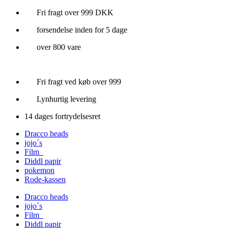
Videre
Fri fragt over 999 DKK
til
forsendelse inden for 5 dage
indhold
over 800 vare
Fri fragt ved køb over 999
Lynhurtig levering
14 dages fortrydelsesret
Dracco heads
jojo´s
Film
Diddl papir
pokemon
Rode-kassen
Dracco heads
jojo´s
Film
Diddl papir