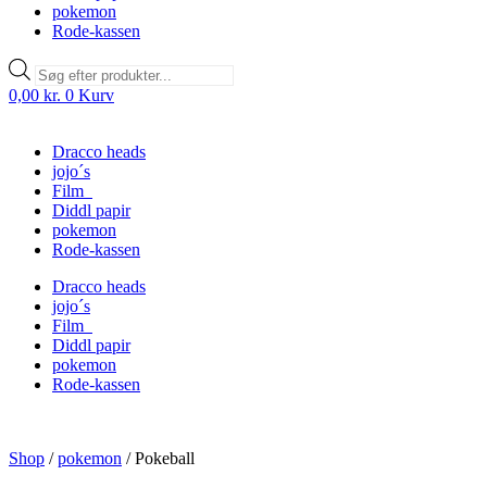
pokemon
Rode-kassen
Products
search
0,00
kr.
0
Kurv
Dracco heads
jojo´s
Film
Diddl papir
pokemon
Rode-kassen
Dracco heads
jojo´s
Film
Diddl papir
pokemon
Rode-kassen
Shop
/
pokemon
/
Pokeball