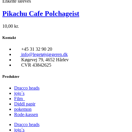
Enkelte sleeves
Pikachu Cafe Polchageist
10,00
kr.
Kontakt
+45 31 32 90 20
info@legetøjsjægeren.dk
Køgevej 79, 4652 Hårlev
CVR 43842625
Produkter
Dracco heads
jojo´s
Film
Diddl papir
pokemon
Rode-kassen
Dracco heads
jojo´s