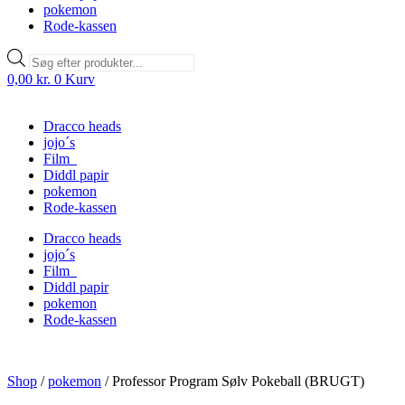
pokemon
Rode-kassen
Products
search
0,00
kr.
0
Kurv
Dracco heads
jojo´s
Film
Diddl papir
pokemon
Rode-kassen
Dracco heads
jojo´s
Film
Diddl papir
pokemon
Rode-kassen
Shop
/
pokemon
/
Professor Program Sølv Pokeball (BRUGT)