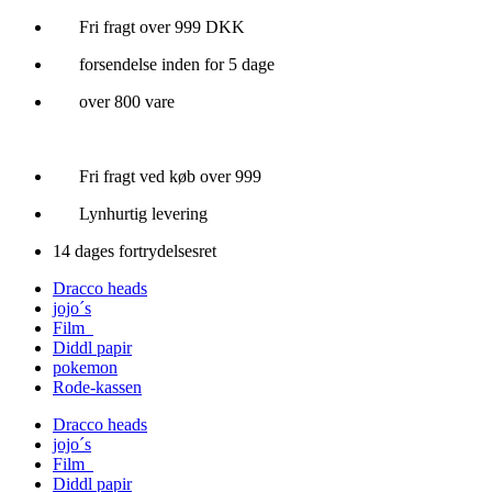
Videre
Fri fragt over 999 DKK
til
forsendelse inden for 5 dage
indhold
over 800 vare
Fri fragt ved køb over 999
Lynhurtig levering
14 dages fortrydelsesret
Dracco heads
jojo´s
Film
Diddl papir
pokemon
Rode-kassen
Dracco heads
jojo´s
Film
Diddl papir