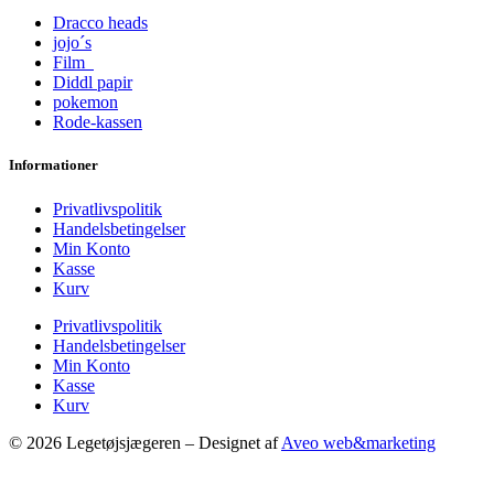
Dracco heads
jojo´s
Film
Diddl papir
pokemon
Rode-kassen
Informationer
Privatlivspolitik
Handelsbetingelser
Min Konto
Kasse
Kurv
Privatlivspolitik
Handelsbetingelser
Min Konto
Kasse
Kurv
© 2026 Legetøjsjægeren – Designet af
Aveo web&marketing