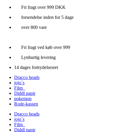
Videre
Fri fragt over 999 DKK
til
forsendelse inden for 5 dage
indhold
over 800 vare
Fri fragt ved køb over 999
Lynhurtig levering
14 dages fortrydelsesret
Dracco heads
jojo´s
Film
Diddl papir
pokemon
Rode-kassen
Dracco heads
jojo´s
Film
Diddl papir