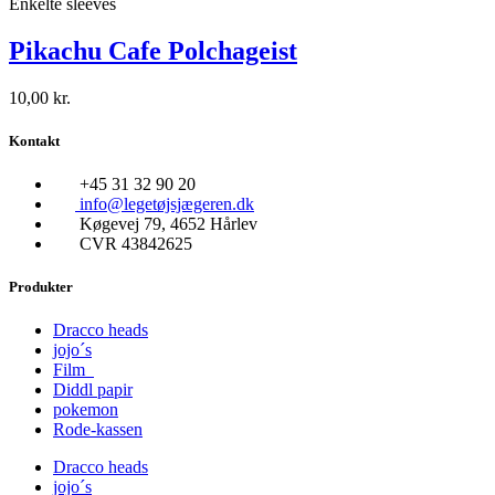
Enkelte sleeves
Pikachu Cafe Polchageist
10,00
kr.
Kontakt
+45 31 32 90 20
info@legetøjsjægeren.dk
Køgevej 79, 4652 Hårlev
CVR 43842625
Produkter
Dracco heads
jojo´s
Film
Diddl papir
pokemon
Rode-kassen
Dracco heads
jojo´s