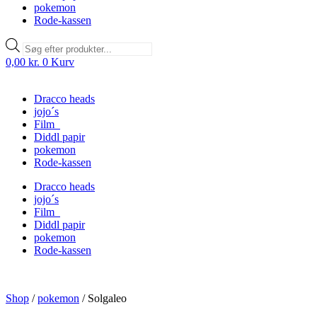
pokemon
Rode-kassen
Products
search
0,00
kr.
0
Kurv
Dracco heads
jojo´s
Film
Diddl papir
pokemon
Rode-kassen
Dracco heads
jojo´s
Film
Diddl papir
pokemon
Rode-kassen
Shop
/
pokemon
/
Solgaleo