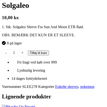
Solgaleo
10,00
kr.
1. Stk. Solgaleo Sleeve Fra Sun And Moon ETB Rød.
OBS. BEMÆRK DET KUN ER ET SLEEVE.
8 på lager
Solgaleo
-
+
Tilføj til kurv
antal
Fri fragt ved køb over 999
Lynhurtig levering
14 dages fortrydelsesret
Varenummer
SLEE278
Kategorier
Enkelte sleeves
,
pokemon
Lignende produkter