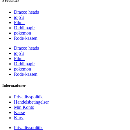
Produkter
Dracco heads
jojo´s
Film
Diddl papir
pokemon
Rode-kassen
Dracco heads
jojo´s
Film
Diddl papir
pokemon
Rode-kassen
Informationer
Privatlivspolitik
Handelsbetingelser
Min Konto
Kasse
Kurv
Privatlivspolitik