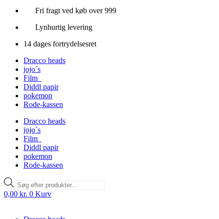
Fri fragt ved køb over 999
Lynhurtig levering
14 dages fortrydelsesret
Dracco heads
jojo´s
Film
Diddl papir
pokemon
Rode-kassen
Dracco heads
jojo´s
Film
Diddl papir
pokemon
Rode-kassen
Products
search
0,00
kr.
0
Kurv