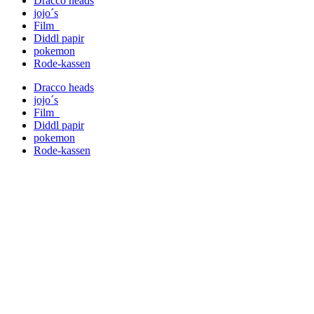
Dracco heads
jojo´s
Film
Diddl papir
pokemon
Rode-kassen
Dracco heads
jojo´s
Film
Diddl papir
pokemon
Rode-kassen